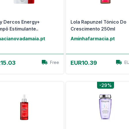
y Dercos Energy+
Lola Rapunzel Tónico Do
pô Estimulante..
Crescimento 250ml
acianovadamaia.pt
Aminhafarmacia.pt
View Offer
View Offer
15.03
EUR10.39
Free
EU
-29%