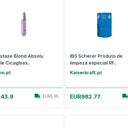
stase Blond Absolu
IBS Scherer Produto de
ile Cicagloss..
limpeza especial RF..
no.pt
Kaiserkraft.pt
View Offer
View Offer
43.9
EUR982.77
EUR5.95