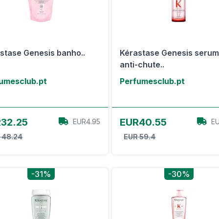
stase Genesis banho..
Kérastase Genesis seru
anti-chute..
umesclub.pt
Perfumesclub.pt
View Offer
View Offer
32.25
EUR40.55
EUR4.95
EU
 48.24
EUR 59.4
-31%
-30%