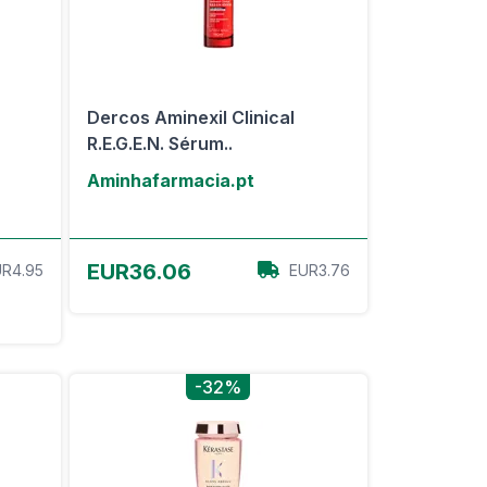
m
Dercos Aminexil Clinical
R.E.G.E.N. Sérum..
Aminhafarmacia.pt
View Offer
EUR36.06
R4.95
EUR3.76
-32%