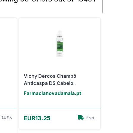
Vichy Dercos Champô
Anticaspa DS Cabelo..
Farmacianovadamaia.pt
View Offer
EUR13.25
R4.95
Free