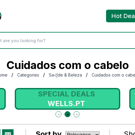
Hot Dea
Cuidados com o cabelo
/
/
/
ome
Categories
Sa√∫de & Beleza
Cuidados com o cabe
SPECIAL DEALS
WELLS.PT
Sort by
Sh