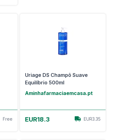
Uriage DS Champô Suave
Equilíbrio 500ml
Aminhafarmaciaemcasa.pt
View Offer
EUR18.3
Free
EUR3.35