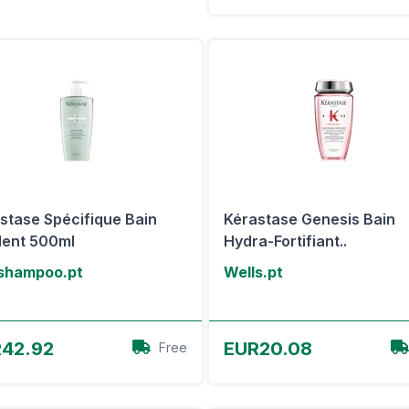
stase Spécifique Bain
Kérastase Genesis Bain
lent 500ml
Hydra-Fortifiant..
shampoo.pt
Wells.pt
View Offer
View Offer
42.92
EUR20.08
Free