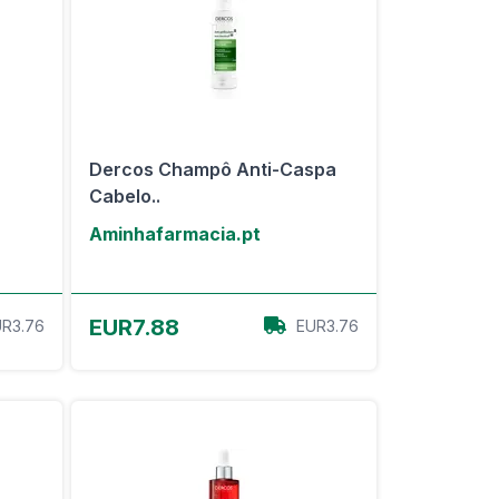
Dercos Champô Anti-Caspa
Cabelo..
Aminhafarmacia.pt
View Offer
EUR7.88
R3.76
EUR3.76