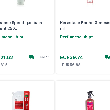
stase Spécifique bain
Kérastase Banho Genesi
lent 250..
ml
umesclub.pt
Perfumesclub.pt
View Offer
View Offer
21.62
EUR39.74
EUR4.95
 31.5
EUR 56.88