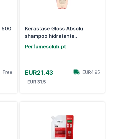
s 500
Kérastase Gloss Absolu
shampoo hidratante..
Perfumesclub.pt
View Offer
EUR21.43
Free
EUR4.95
EUR 31.5