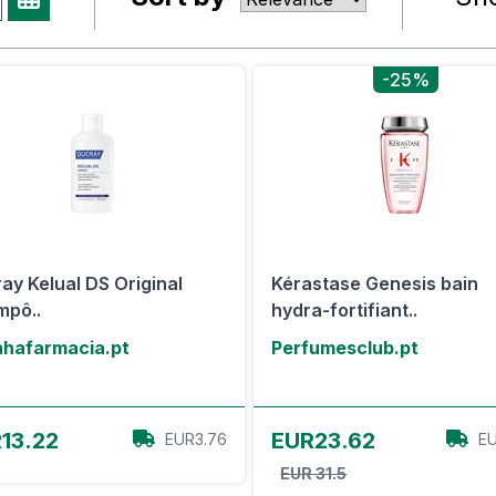
-25%
ay Kelual DS Original
Kérastase Genesis bain
pô..
hydra-fortifiant..
hafarmacia.pt
Perfumesclub.pt
View Offer
View Offer
13.22
EUR23.62
EUR3.76
EU
EUR 31.5