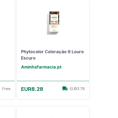
Phytocolor Coloração 6 Louro
Escuro
Aminhafarmacia.pt
View Offer
EUR8.28
Free
EUR3.76