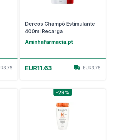
Dercos Champô Estimulante
400ml Recarga
Aminhafarmacia.pt
View Offer
EUR11.63
R3.76
EUR3.76
-29%