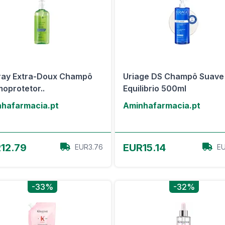
ay Extra-Doux Champô
Uriage DS Champô Suave
oprotetor..
Equilibrio 500ml
hafarmacia.pt
Aminhafarmacia.pt
View Offer
View Offer
12.79
EUR15.14
EUR3.76
EU
-33%
-32%