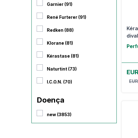
Garnier (91)
René Furterer (91)
Kéra
Redken (88)
diva
Klorane (81)
Perf
Kérastase (81)
Naturtint (73)
EUR
EUR
I.C.O.N. (70)
Doença
new (3853)