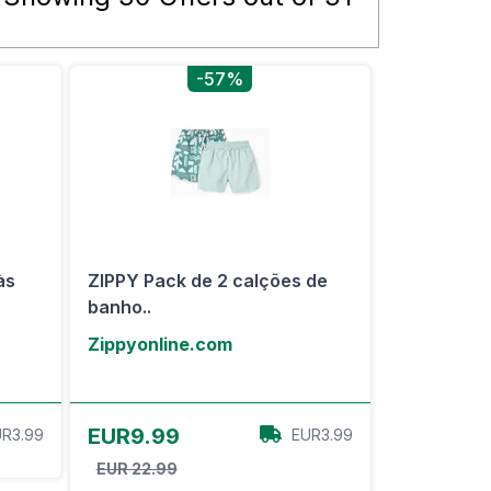
-57%
às
ZIPPY Pack de 2 calções de
banho..
Zippyonline.com
View Offer
EUR9.99
R3.99
EUR3.99
EUR 22.99