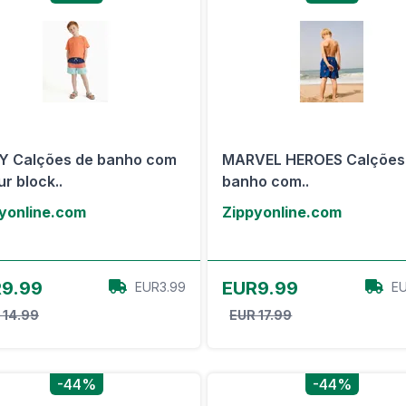
Y Calções de banho com
MARVEL HEROES Calções
ur block..
banho com..
yonline.com
Zippyonline.com
View Offer
View Offer
9.99
EUR9.99
EUR3.99
EU
 14.99
EUR 17.99
-44%
-44%