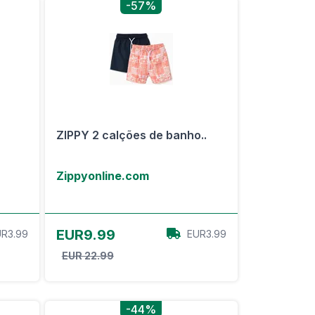
-57%
ZIPPY 2 calções de banho..
Zippyonline.com
View Offer
EUR9.99
R3.99
EUR3.99
EUR 22.99
-44%