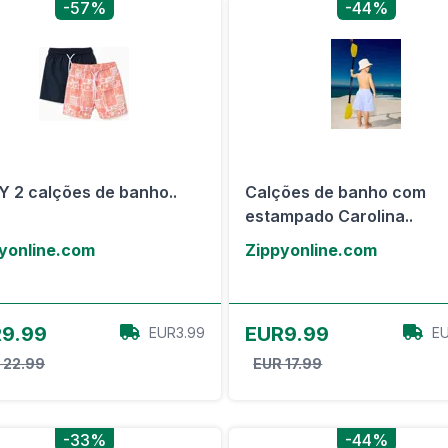
-57%
-44%
Y 2 calções de banho..
Calções de banho com
estampado Carolina..
yonline.com
Zippyonline.com
View Offer
View Offer
9.99
EUR9.99
EUR3.99
EU
 22.99
EUR 17.99
-33%
-44%