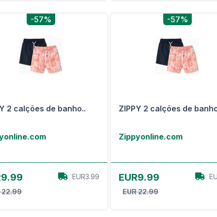
-57%
-57%
Y 2 calções de banho..
ZIPPY 2 calções de banho
yonline.com
Zippyonline.com
View Offer
View Offer
9.99
EUR9.99
EUR3.99
EU
 22.99
EUR 22.99