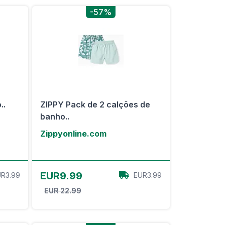
-57%
..
ZIPPY Pack de 2 calções de
banho..
Zippyonline.com
View Offer
EUR9.99
R3.99
EUR3.99
EUR 22.99