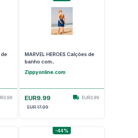
 de
MARVEL HEROES Calções de
banho com..
Zippyonline.com
View Offer
EUR9.99
R3.99
EUR3.99
EUR 17.99
-44%