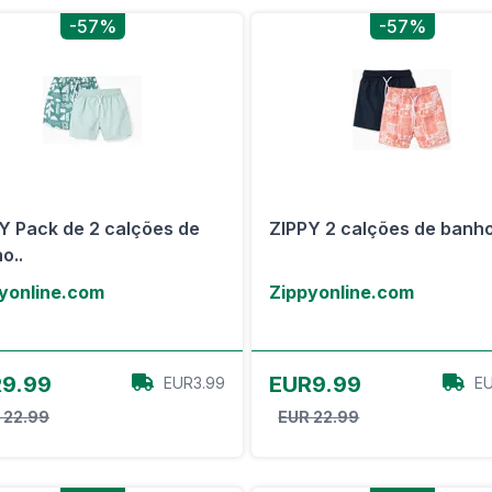
-57%
-57%
Y Pack de 2 calções de
ZIPPY 2 calções de banho
o..
yonline.com
Zippyonline.com
View Offer
View Offer
9.99
EUR9.99
EUR3.99
EU
 22.99
EUR 22.99