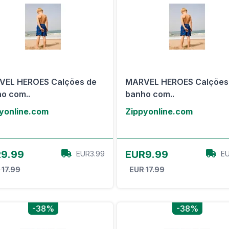
VEL HEROES Calções de
MARVEL HEROES Calções
o com..
banho com..
yonline.com
Zippyonline.com
View Offer
View Offer
9.99
EUR9.99
EUR3.99
EU
 17.99
EUR 17.99
-38%
-38%