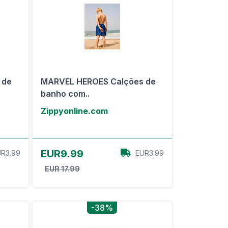
 de
MARVEL HEROES Calções de
banho com..
Zippyonline.com
View Offer
EUR9.99
R3.99
EUR3.99
EUR 17.99
-38%