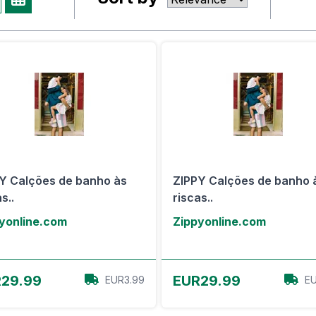
Y Calções de banho às
ZIPPY Calções de banho 
s..
riscas..
yonline.com
Zippyonline.com
View Offer
View Offer
29.99
EUR29.99
EUR3.99
EU