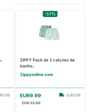
-57%
..
ZIPPY Pack de 2 calções de
banho..
Zippyonline.com
View Offer
EUR9.99
R3.99
EUR3.99
EUR 22.99