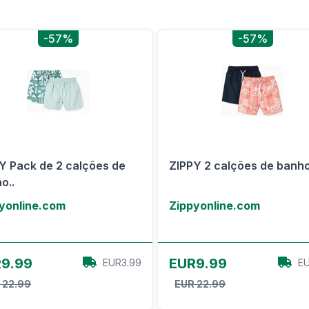
-57%
-57%
Y Pack de 2 calções de
ZIPPY 2 calções de banho
o..
yonline.com
Zippyonline.com
View Offer
View Offer
9.99
EUR9.99
EUR3.99
EU
 22.99
EUR 22.99