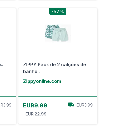
-57%
..
ZIPPY Pack de 2 calções de
banho..
Zippyonline.com
View Offer
EUR9.99
R3.99
EUR3.99
EUR 22.99