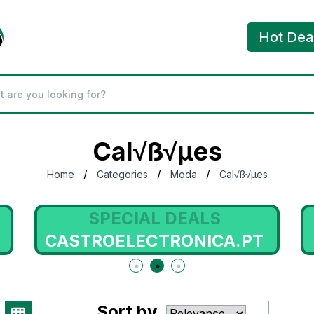
Hot Dea
Cal√ß√µes
/
/
/
Home
Categories
Moda
Cal√ß√µes
SPECIAL DEALS
CASTROELECTRONICA.PT
Sort by